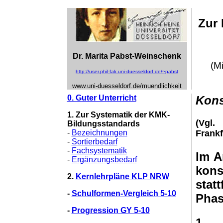
Zur 
Dr. Marita Pabst-Weinschenk
(M
http://user.phil-fak.uni-duesseldorf.de/~pabst
www.uni-duesseldorf.de/muendlichkeit
0. Guter Unterricht
Kons
1. Zur Systematik der KMK-
(Vgl.
Bildungsstandards
-
Bezeichnungen
Frankf
-
Sortierbedarf
-
Fachsystematik
Im A
-
Ergänzungsbedarf
kon
2.
Kernlehrpläne KLP NRW
stat
-
Schulformen-Vergleich 5-10
Phas
-
Progression GY 5-10
1.