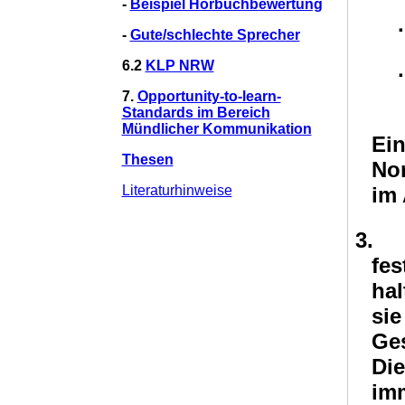
-
Beispiel Hörbuchbewertung
·
-
Gute/schlechte Sprecher
6.2
KLP NRW
·
7.
Opportunity-to-learn-
Standards im Bereich
Mündlicher Kommunikation
Ei
Thesen
Nor
Literaturhinweise
im
3.
fe
ha
si
Ge
Di
im