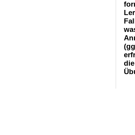
fo
Le
Fal
wa
An
(g
erf
di
Übu