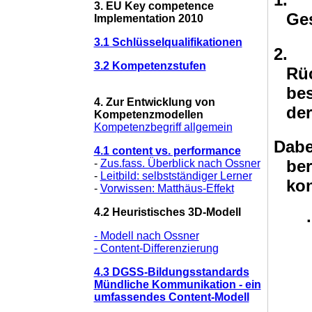
3. EU Key competence
Ge
Implementation 2010
3.1 Schlüsselqualifikationen
2.
3.2 Kompetenzstufen
Rü
be
4. Zur Entwicklung von
de
Kompetenzmodellen
Kompetenzbegriff allgemein
Dabe
4.1 content vs. performance
be
-
Zus.fass. Überblick nach Ossner
-
Leitbild: selbstständiger Lerner
kon
-
Vorwissen: Matthäus-Effekt
4.2 Heuristisches 3D-Modell
·
- Modell nach Ossner
- Content-Differenzierung
4.3 DGSS-Bildungsstandards
Mündliche Kommunikation - ein
umfassendes Content-Modell