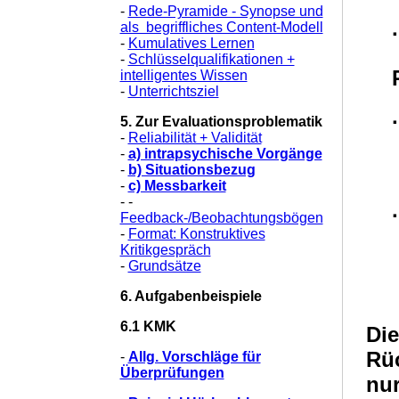
-
Rede-Pyramide - Synopse und
als begriffliches Content-Modell
·
-
Kumulatives Lernen
-
Schlüsselqualifikationen +
intelligentes Wissen
-
Unterrichtsziel
·
5. Zur Evaluationsproblematik
-
Reliabilität + Validität
-
a) intrapsychische Vorgänge
-
b) Situationsbezug
-
c) Messbarkeit
- -
·
Feedback-/Beobachtungsbögen
-
Format: Konstruktives
Kritikgespräch
-
Grundsätze
6. Aufgabenbeispiele
6.1 KMK
D
Rü
-
Allg. Vorschläge für
Überprüfungen
nur