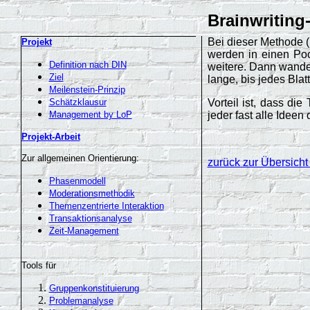
Brainwriting
Bei dieser Methode (
Projekt
werden in einen Poo
Definition nach DIN
weitere. Dann wander
Ziel
lange, bis jedes Blatt
Meilenstein-Prinzip
Schätzklausur
Vorteil ist, dass di
Management by LoP
jeder fast alle Idee
Projekt-Arbeit
Zur allgemeinen Orientierung:
zurück zur Übersicht
Phasenmodell
Moderationsmethodik
Themenzentrierte Interaktion
Transaktionsanalyse
Zeit-Management
Tools für
Gruppenkonstituierung
Problemanalyse