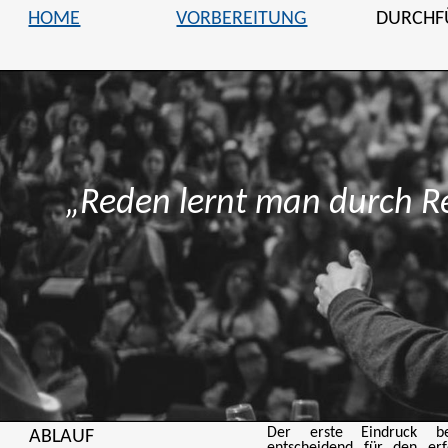
HOME
VORBEREITUNG
DURCHF
„Reden lernt man durch R
Cic
Der erste Eindruck b
ABLAUF
entscheidend für den erf