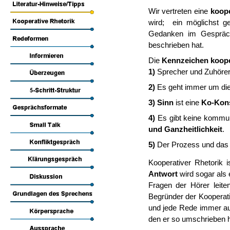
Wir vertreten eine
koope
wird; ein möglichst g
Gedanken im Gespräch 
beschrieben hat.
Die
Kennzeichen koope
1)
Sprecher und Zuhöre
2)
Es geht immer um di
3) Sinn
ist eine
Ko-Kon
4)
Es gibt keine kommun
und Ganzheitlichkeit
.
5)
Der Prozess und das
Kooperativer Rhetorik 
Antwort
wird sogar als
Fragen der Hörer leite
Begründer der Kooperat
und jede Rede immer au
den er so umschrieben h